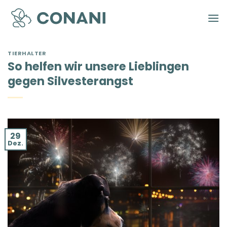
Zum
Inhalt
springen
TIERHALTER
So helfen wir unsere Lieblingen
gegen Silvesterangst
29
Dez.