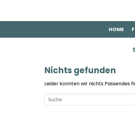
Zum
Inhalt
springen
HOME
F
Nichts gefunden
Leider konnten wir nichts Passendes fin