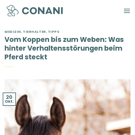
Zum
Inhalt
springen
MEDIZIN
,
TIERHALTER
,
TIPPS
Vom Koppen bis zum Weben: Was
hinter Verhaltensstörungen beim
Pferd steckt
20
Okt.