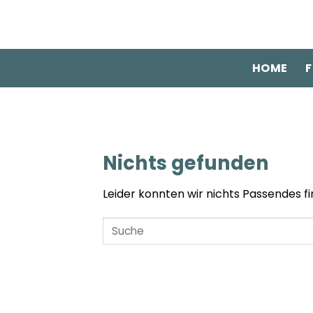
Zum
Inhalt
springen
HOME
F
Nichts gefunden
Leider konnten wir nichts Passendes fin