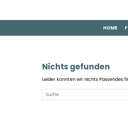
Zum
Inhalt
springen
HOME
F
Nichts gefunden
Leider konnten wir nichts Passendes fin