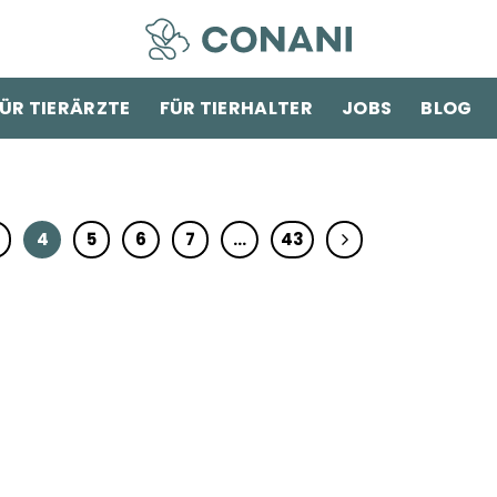
ÜR TIERÄRZTE
FÜR TIERHALTER
JOBS
BLOG
4
5
6
7
…
43