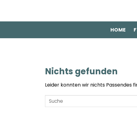
Zum
Inhalt
springen
HOME
F
Nichts gefunden
Leider konnten wir nichts Passendes fin