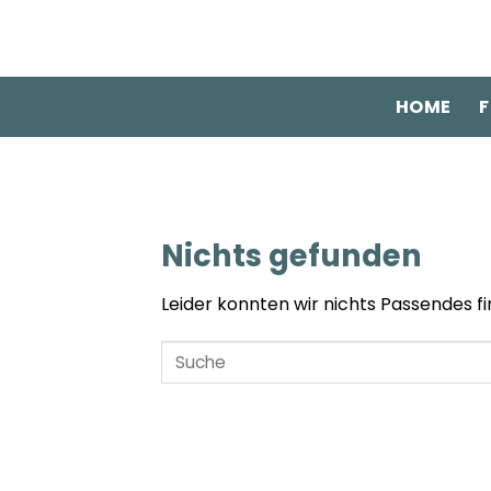
Zum
Inhalt
springen
HOME
F
Nichts gefunden
Leider konnten wir nichts Passendes fin