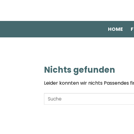
Zum
Inhalt
springen
HOME
F
Nichts gefunden
Leider konnten wir nichts Passendes fin