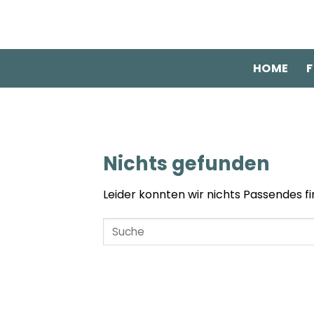
Zum
Inhalt
springen
HOME
F
Nichts gefunden
Leider konnten wir nichts Passendes fin