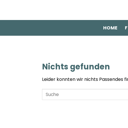
Zum
Inhalt
springen
HOME
F
Nichts gefunden
Leider konnten wir nichts Passendes fin