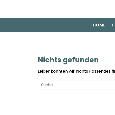
Zum
Inhalt
springen
HOME
F
Nichts gefunden
Leider konnten wir nichts Passendes fin