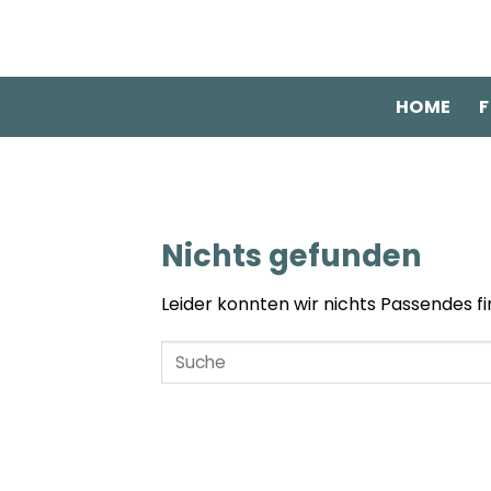
Zum
Inhalt
springen
HOME
F
Nichts gefunden
Leider konnten wir nichts Passendes fin