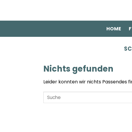
Zum
Inhalt
springen
HOME
F
SC
Nichts gefunden
Leider konnten wir nichts Passendes fin