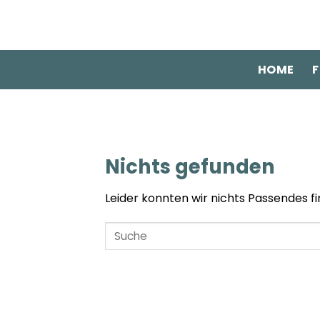
Zum
Inhalt
springen
HOME
F
Nichts gefunden
Leider konnten wir nichts Passendes fin