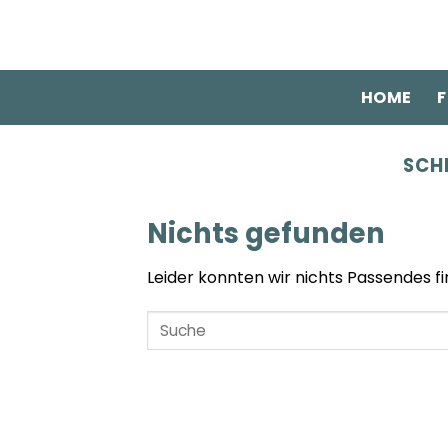
Zum
Inhalt
springen
HOME
F
SCH
Nichts gefunden
Leider konnten wir nichts Passendes fin