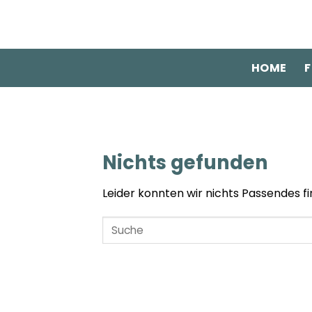
Zum
Inhalt
springen
HOME
F
Nichts gefunden
Leider konnten wir nichts Passendes fin