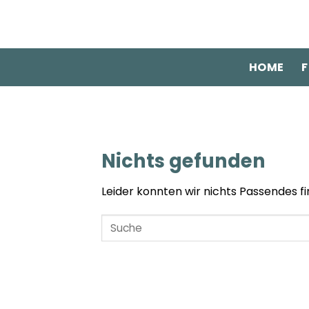
Zum
Inhalt
springen
HOME
F
Nichts gefunden
Leider konnten wir nichts Passendes fin