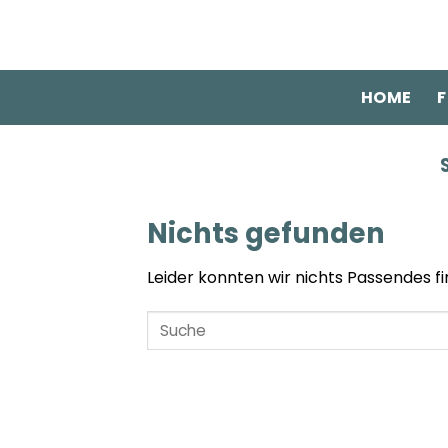
Zum
Inhalt
springen
HOME
F
Nichts gefunden
Leider konnten wir nichts Passendes fin