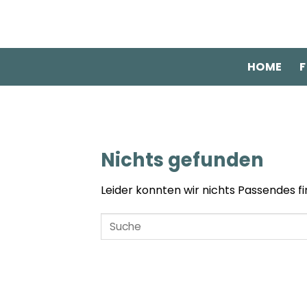
Zum
Inhalt
springen
HOME
F
Nichts gefunden
Leider konnten wir nichts Passendes fin