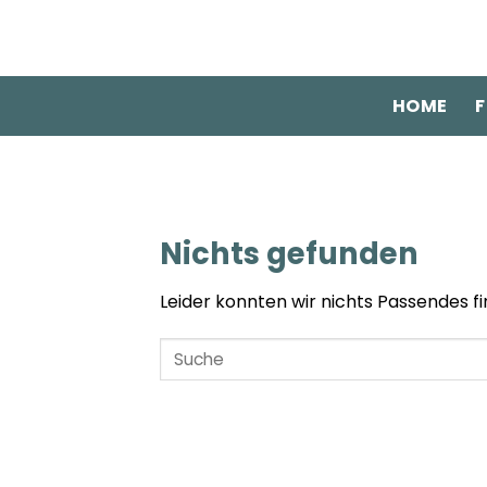
Zum
Inhalt
springen
HOME
F
Nichts gefunden
Leider konnten wir nichts Passendes fin