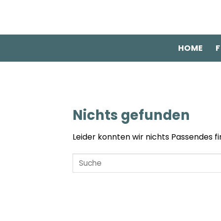
Zum
Inhalt
springen
HOME
F
Nichts gefunden
Leider konnten wir nichts Passendes fin