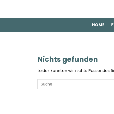
Zum
Inhalt
springen
HOME
F
Nichts gefunden
Leider konnten wir nichts Passendes fin