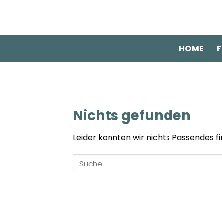
Zum
Inhalt
springen
HOME
F
Nichts gefunden
Leider konnten wir nichts Passendes fin