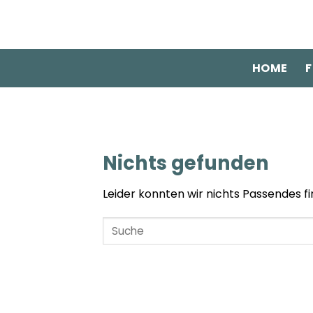
Zum
Inhalt
springen
HOME
F
Nichts gefunden
Leider konnten wir nichts Passendes fin