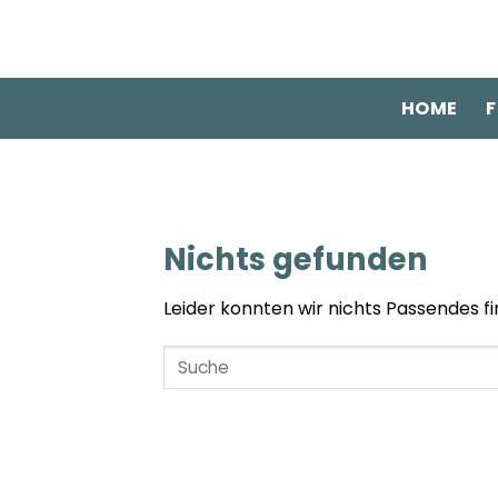
Zum
Inhalt
springen
HOME
F
Nichts gefunden
Leider konnten wir nichts Passendes fin